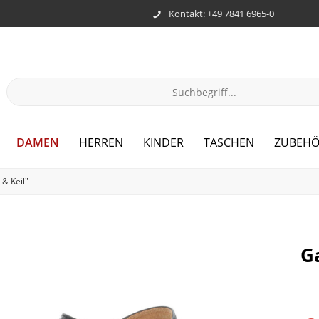
Kontakt: +49 7841 6965-0
DAMEN
HERREN
KINDER
TASCHEN
ZUBEH
& Keil"
G