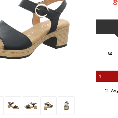
8
36
Verg