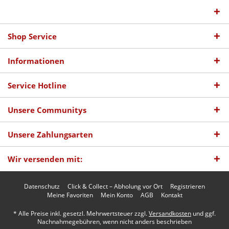
Shop Service
Informationen
Service Hotline
Unsere Communitys
Unsere Zahlungsarten
Wir versenden mit:
Datenschutz
Click & Collect – Abholung vor Ort
Registrieren
Meine Favoriten
Mein Konto
AGB
Kontakt
* Alle Preise inkl. gesetzl. Mehrwertsteuer zzgl.
Versandkosten
und ggf.
Nachnahmegebühren, wenn nicht anders beschrieben