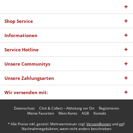
Shop Service
Informationen
Service Hotline
Unsere Communitys
Unsere Zahlungsarten
Wir versenden mit:
Datenschutz
Click & Collect – Abholung vor Ort
Registrieren
Meine Favoriten
Mein Konto
AGB
Kontakt
* Alle Preise inkl. gesetzl. Mehrwertsteuer zzgl.
Versandkosten
und ggf.
Nachnahmegebühren, wenn nicht anders beschrieben