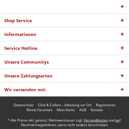
Shop Service
Informationen
Service Hotline
Unsere Communitys
Unsere Zahlungsarten
Wir versenden mit:
Datenschutz
Click & Collect – Abholung vor Ort
Registrieren
Meine Favoriten
Mein Konto
AGB
Kontakt
* Alle Preise inkl. gesetzl. Mehrwertsteuer zzgl.
Versandkosten
und ggf.
Nachnahmegebühren, wenn nicht anders beschrieben