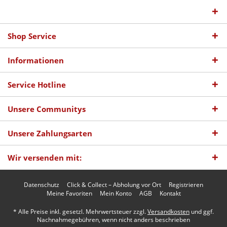
Shop Service
Informationen
Service Hotline
Unsere Communitys
Unsere Zahlungsarten
Wir versenden mit:
Datenschutz
Click & Collect – Abholung vor Ort
Registrieren
Meine Favoriten
Mein Konto
AGB
Kontakt
* Alle Preise inkl. gesetzl. Mehrwertsteuer zzgl.
Versandkosten
und ggf.
Nachnahmegebühren, wenn nicht anders beschrieben