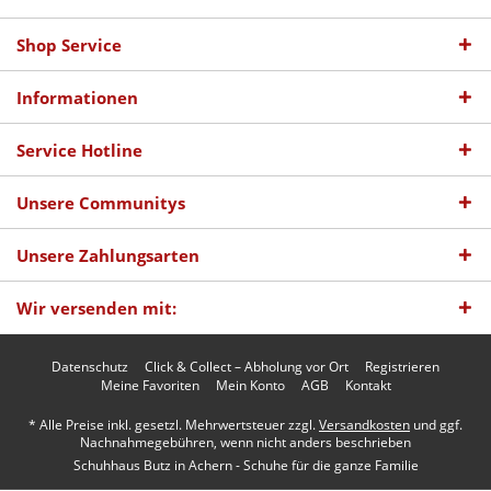
Shop Service
Informationen
Service Hotline
Unsere Communitys
Unsere Zahlungsarten
Wir versenden mit:
Datenschutz
Click & Collect – Abholung vor Ort
Registrieren
Meine Favoriten
Mein Konto
AGB
Kontakt
* Alle Preise inkl. gesetzl. Mehrwertsteuer zzgl.
Versandkosten
und ggf.
Nachnahmegebühren, wenn nicht anders beschrieben
Schuhhaus Butz in Achern - Schuhe für die ganze Familie