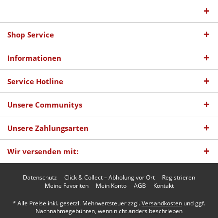
Shop Service
Informationen
Service Hotline
Unsere Communitys
Unsere Zahlungsarten
Wir versenden mit:
Datenschutz
Click & Collect – Abholung vor Ort
Registrieren
Meine Favoriten
Mein Konto
AGB
Kontakt
* Alle Preise inkl. gesetzl. Mehrwertsteuer zzgl.
Versandkosten
und ggf.
Nachnahmegebühren, wenn nicht anders beschrieben