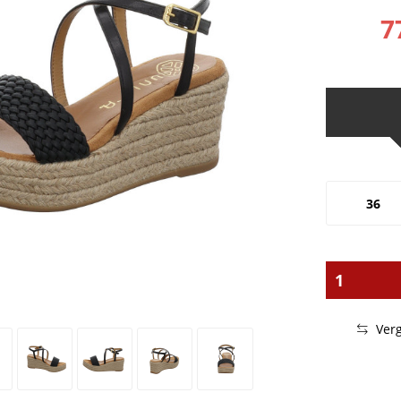
7
36
Verg