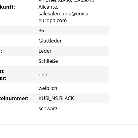
rkunft:
Alicante,
salesalemania@unisa-
europa.com
36
Glattleder
:
Leder
Schließe
tt
nein
ar:
weiblich
ikelnummer:
KUSI_NS BLACK
schwarz