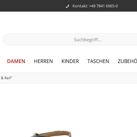
Kontakt: +49 7841 6965-0
DAMEN
HERREN
KINDER
TASCHEN
ZUBEH
& Keil"