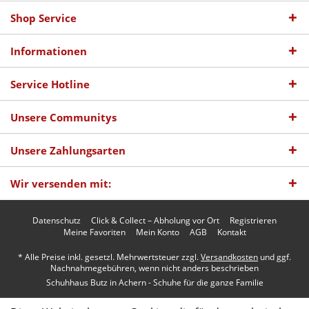
Shop Service
Informationen
Service Hotline
Unsere Communitys
Unsere Zahlungsarten
Wir versenden mit:
Datenschutz
Click & Collect – Abholung vor Ort
Registrieren
Meine Favoriten
Mein Konto
AGB
Kontakt
* Alle Preise inkl. gesetzl. Mehrwertsteuer zzgl.
Versandkosten
und ggf.
Nachnahmegebühren, wenn nicht anders beschrieben
Schuhhaus Butz in Achern - Schuhe für die ganze Familie