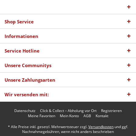
Shop Service
Informationen
Service Hotline
Unsere Communitys
Unsere Zahlungsarten
Wir versenden mit:
Datenschutz
Click & Collect – Abholung vor Ort
Registrieren
Meine Favoriten
Mein Konto
AGB
Kontakt
* Alle Preise inkl. gesetzl. Mehrwertsteuer zzgl.
Versandkosten
und ggf.
Nachnahmegebühren, wenn nicht anders beschrieben