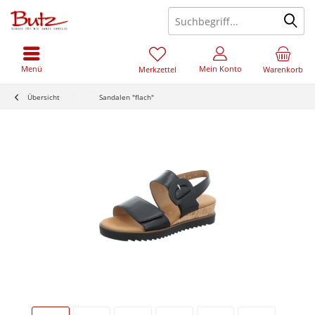
Menü
Mein Konto
Merkzettel
Warenkorb
Übersicht
Sandalen "flach"