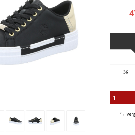
4
36
Verg