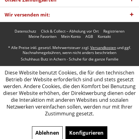
Wir versenden mit:
Datenschutz
Click & Collect – Abholung vor Ort
Registrieren
Meine Favoriten
Mein Konto
AGB
Kontakt
* Alle Preise inkl. gesetzl. Mehrwertsteuer zzgl.
Versandkosten
und ggf.
Nachnahmegebühren, wenn nicht anders beschrieben
Schuhhaus Butz in Achern - Schuhe für die ganze Familie
Diese Website benutzt Cookies, die für den technischen
Betrieb der Website erforderlich sind und stets gesetzt
werden. Andere Cookies, die den Komfort bei Benutzung
dieser Website erhöhen, der Direktwerbung dienen oder
die Interaktion mit anderen Websites und sozialen
Netzwerken vereinfachen sollen, werden nur mit Ihrer
Zustimmung gesetzt.
Ablehnen
Konfigurieren