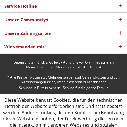
Service Hotline
Unsere Communitys
Unsere Zahlungsarten
Wir versenden mit:
Datenschutz
Click & Collect – Abholung vor Ort
Registrieren
Meine Favoriten
Mein Konto
AGB
Kontakt
* Alle Preise inkl. gesetzl. Mehrwertsteuer zzgl.
Versandkosten
und ggf.
Nachnahmegebühren, wenn nicht anders beschrieben
Schuhhaus Butz in Achern - Schuhe für die ganze Familie
Diese Website benutzt Cookies, die für den technischen
Betrieb der Website erforderlich sind und stets gesetzt
werden. Andere Cookies, die den Komfort bei Benutzung
dieser Website erhöhen, der Direktwerbung dienen oder
die Interaktion mit anderen Websites und sozialen