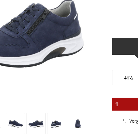
41½
Verg