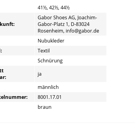
41½, 42½, 44½
Gabor Shoes AG, Joachim-
rkunft:
Gabor-Platz 1, D-83024
Rosenheim, info@gabor.de
Nubukleder
:
Textil
Schnürung
tt
ja
ar:
männlich
ikelnummer:
8001.17.01
braun