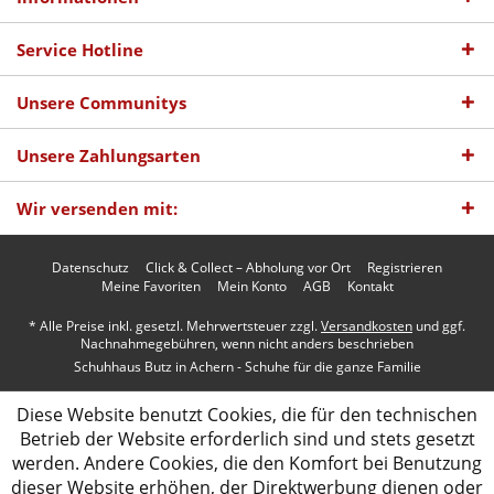
Service Hotline
Unsere Communitys
Unsere Zahlungsarten
Wir versenden mit:
Datenschutz
Click & Collect – Abholung vor Ort
Registrieren
Meine Favoriten
Mein Konto
AGB
Kontakt
* Alle Preise inkl. gesetzl. Mehrwertsteuer zzgl.
Versandkosten
und ggf.
Nachnahmegebühren, wenn nicht anders beschrieben
Schuhhaus Butz in Achern - Schuhe für die ganze Familie
Diese Website benutzt Cookies, die für den technischen
Betrieb der Website erforderlich sind und stets gesetzt
werden. Andere Cookies, die den Komfort bei Benutzung
dieser Website erhöhen, der Direktwerbung dienen oder