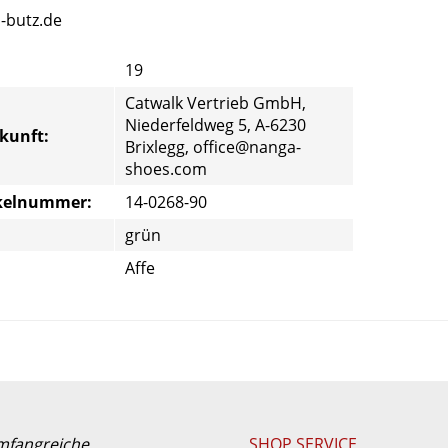
-butz.de
19
Catwalk Vertrieb GmbH,
Niederfeldweg 5, A-6230
rkunft:
Brixlegg, office@nanga-
shoes.com
ikelnummer:
14-0268-90
grün
Affe
umfangreiche
SHOP SERVICE