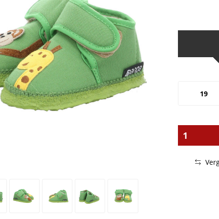
19
Verg