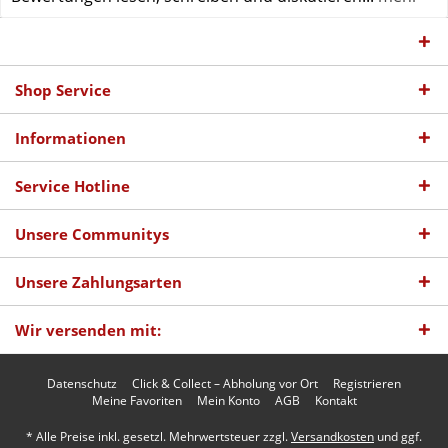
Shop Service
Informationen
Service Hotline
Unsere Communitys
Unsere Zahlungsarten
Wir versenden mit:
Datenschutz
Click & Collect – Abholung vor Ort
Registrieren
Meine Favoriten
Mein Konto
AGB
Kontakt
* Alle Preise inkl. gesetzl. Mehrwertsteuer zzgl.
Versandkosten
und ggf.