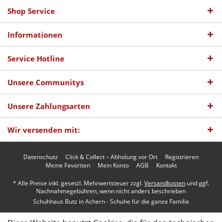
Shop Service
Informationen
Service Hotline
Unsere Communitys
Unsere Zahlungsarten
Wir versenden mit:
Datenschutz
Click & Collect – Abholung vor Ort
Registrieren
Meine Favoriten
Mein Konto
AGB
Kontakt
* Alle Preise inkl. gesetzl. Mehrwertsteuer zzgl.
Versandkosten
und ggf.
Nachnahmegebühren, wenn nicht anders beschrieben
Schuhhaus Butz in Achern - Schuhe für die ganze Familie