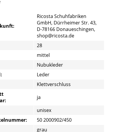
e
Ricosta Schuhfabriken
GmbH, Dürrheimer Str. 43,
rkunft:
D-78166 Donaueschingen,
shop@ricosta.de
28
mittel
Nubukleder
:
Leder
Klettverschluss
tt
ja
ar:
unisex
ikelnummer:
50 2000902/450
grau