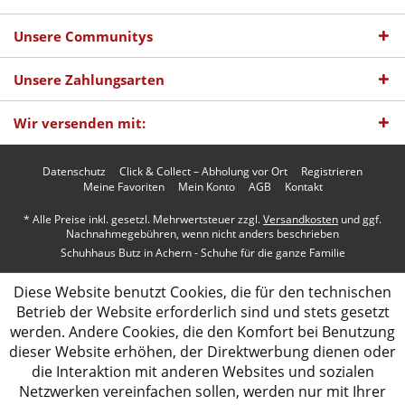
Unsere Communitys
Unsere Zahlungsarten
Wir versenden mit:
Datenschutz
Click & Collect – Abholung vor Ort
Registrieren
Meine Favoriten
Mein Konto
AGB
Kontakt
* Alle Preise inkl. gesetzl. Mehrwertsteuer zzgl.
Versandkosten
und ggf.
Nachnahmegebühren, wenn nicht anders beschrieben
Schuhhaus Butz in Achern - Schuhe für die ganze Familie
Diese Website benutzt Cookies, die für den technischen
Betrieb der Website erforderlich sind und stets gesetzt
werden. Andere Cookies, die den Komfort bei Benutzung
dieser Website erhöhen, der Direktwerbung dienen oder
die Interaktion mit anderen Websites und sozialen
Netzwerken vereinfachen sollen, werden nur mit Ihrer