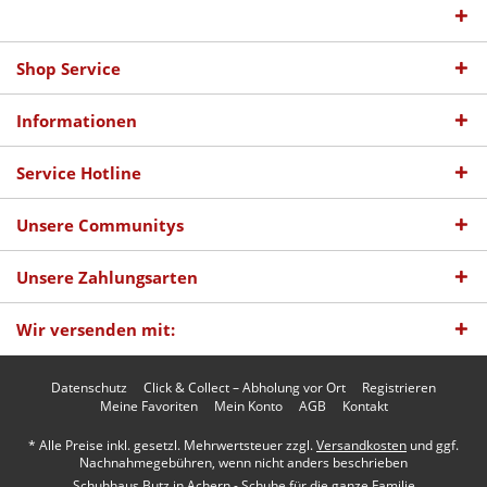
Shop Service
Informationen
Service Hotline
Unsere Communitys
Unsere Zahlungsarten
Wir versenden mit:
Datenschutz
Click & Collect – Abholung vor Ort
Registrieren
Meine Favoriten
Mein Konto
AGB
Kontakt
* Alle Preise inkl. gesetzl. Mehrwertsteuer zzgl.
Versandkosten
und ggf.
Nachnahmegebühren, wenn nicht anders beschrieben
Schuhhaus Butz in Achern - Schuhe für die ganze Familie