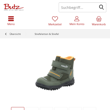
Menü
Mein Konto
Merkzettel
Warenkorb
Übersicht
Stiefeletten & Stiefel