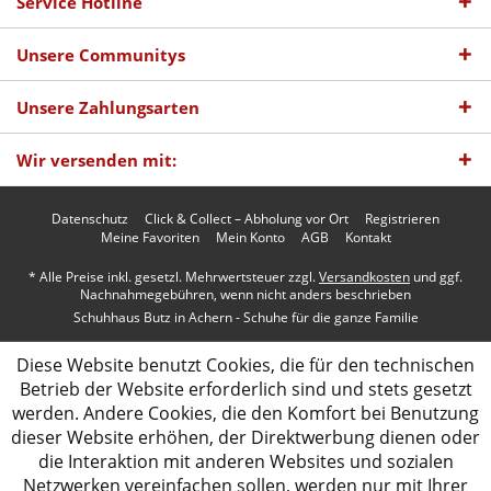
Service Hotline
Unsere Communitys
Unsere Zahlungsarten
Wir versenden mit:
Datenschutz
Click & Collect – Abholung vor Ort
Registrieren
Meine Favoriten
Mein Konto
AGB
Kontakt
* Alle Preise inkl. gesetzl. Mehrwertsteuer zzgl.
Versandkosten
und ggf.
Nachnahmegebühren, wenn nicht anders beschrieben
Schuhhaus Butz in Achern - Schuhe für die ganze Familie
Diese Website benutzt Cookies, die für den technischen
Betrieb der Website erforderlich sind und stets gesetzt
werden. Andere Cookies, die den Komfort bei Benutzung
dieser Website erhöhen, der Direktwerbung dienen oder
die Interaktion mit anderen Websites und sozialen
Netzwerken vereinfachen sollen, werden nur mit Ihrer